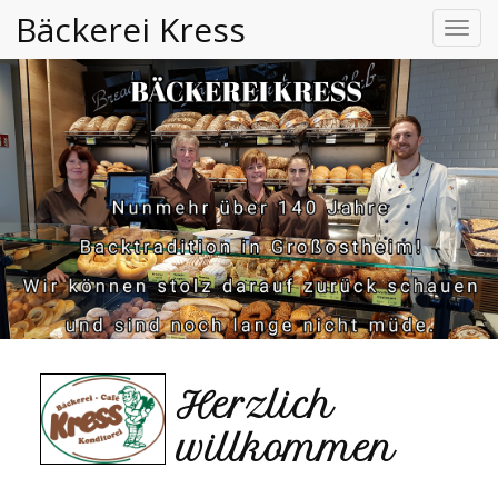
Bäckerei Kress
Toggl
navig
Herzlich
willkommen